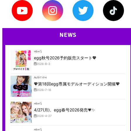
NEWS
NEWS
egg秋号2026予約販売スタート💖
2026-8-3
AUDITION
💖第18回egg専属モデルオーディション開催💖
2026-7-16
NEWS
4/27(月)、egg春号2026発売💗✨
2026-4-27
NEWS