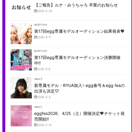
【ご報告】ルナ・みうちゃろ 卒業のお知らせ
2026-4-24
AUDITION
第17回egg専属モデルオーディション結果発表💖
2026-4-11
AUDITION
第17回egg専属モデルオーディション決勝開催
中‼︎
2026-3-6
NEWS
新専属モデル・RYUA加入✨egg春号＆egg fesの
出演も決定♡
2026-3-3
NEWS
eggfes2026、4/25（土）開催決定💖チケット発
売開始!!
2026-2-13