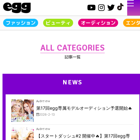
ファッション
ビューティ
オーディション
エン
ALL CATEGORIES
記事一覧
NEWS
AUDITION
第17回egg専属モデルオーディション予選開始🔥
2026-2-13
AUDITION
【スタートダッシュ#2 開催中🔥】第17回egg専