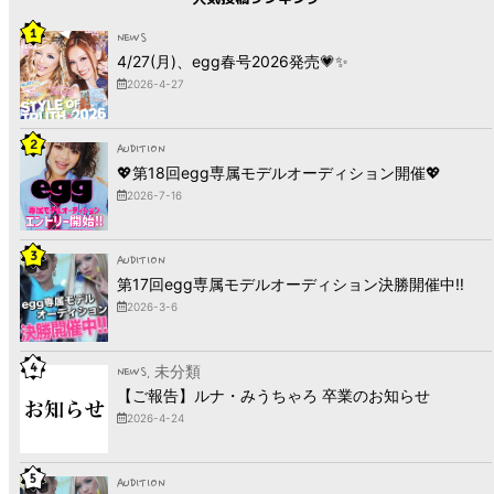
1
NEWS
4/27(月)、egg春号2026発売💗✨
2026-4-27
2
AUDITION
💖第18回egg専属モデルオーディション開催💖
2026-7-16
3
AUDITION
第17回egg専属モデルオーディション決勝開催中‼︎
2026-3-6
4
NEWS
, 未分類
【ご報告】ルナ・みうちゃろ 卒業のお知らせ
2026-4-24
5
AUDITION